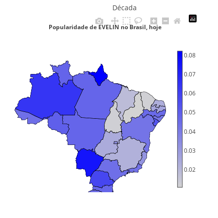
Década
Popularidade de EVELIN no Brasil, hoje
0.08
0.07
0.06
0.05
0.04
0.03
0.02