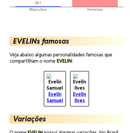
561
0
Masculino
Feminino
EVELINs famosas
Veja abaixo algumas personalidades famosas que
compartilham o nome
EVELIN
:
Evelin
Evelin
Samuel
Ilves
Variações
O nome
EVELIN
possui algumas variações. No Brasil,