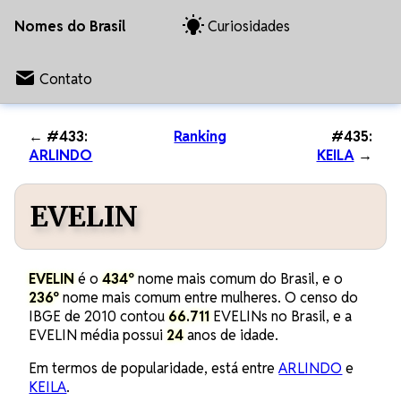
Nomes do Brasil
Curiosidades
Contato
← #433:
Ranking
#435:
ARLINDO
KEILA
→
EVELIN
EVELIN
é o
434º
nome mais comum do Brasil, e o
236º
nome mais comum entre mulheres. O censo do
IBGE de 2010 contou
66.711
EVELINs no Brasil, e a
EVELIN média possui
24
anos de idade.
Em termos de popularidade, está entre
ARLINDO
e
KEILA
.