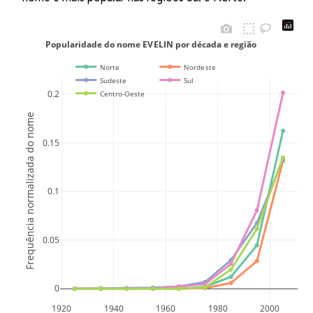
Popularidade do nome EVELIN por década e região
Norte
Nordeste
Sudeste
Sul
0.2
Centro-Oeste
Frequência normalizada do nome
0.15
0.1
0.05
0
1920
1940
1960
1980
2000